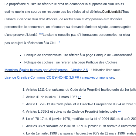
Le propriétaire du site se réserve le droit de demander la suppression d’un lien s’il
estime que le site source ne respecte pas les règles ainsi définies.
Confidentialité
Tout
utilisateur dispose d’un droit d’accès, de rectification et d’opposition aux données
personnelles le concernant, en effectuant sa demande écrite et signée, accompagnée
5
6
7
8
d’une preuve d’identité.
Le site ne recueille pas d’informations personnelles, et n’est
9
pas assujetti à déclaration à la CNIL.
Politique de confidentialité : se référer à la page Politique de Confidentialité
Politique de cookies : se référer à la page Politique des Cookies
Mentions légales fournies par WebExpress – Version 2.5
– Utilisation libre sous
Licence Creative Commons CC BY-NC-ND 3.0 FR / creativecommons.org
.
Articles L111-1 et suivants du Code de la Propriété Intellectuelle du 1er juill
Article 41 de la loi du 11 mars 1957 
↩
Article L. 226-13 du Code pénal et la Directive Européenne du 24 octobre 
Articles L.335-2 et suivants du Code de Propriété Intellectuelle 
↩
Loi n° 78-17 du 6 janvier 1978, modifiée par la loi n° 2004-801 du 6 août 2004,
Articles 38 et suivants de la loi 78-17 du 6 janvier 1978 relative à l’informati
Loi du 1er juillet 1998 transposant la directive 96/9 du 11 mars 1996 relati