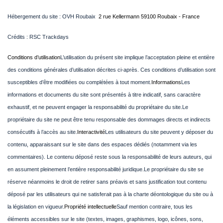
Hébergement du site : OVH Roubaix
2 rue Kellermann 59100 Roubaix - France
Crédits : RSC Trackdays
Conditions d’utilisation
L’utilisation du présent site implique l’acceptation pleine et entière
des conditions générales d’utilisation décrites ci-après. Ces conditions d’utilisation sont
susceptibles d’être modifiées ou complétées à tout moment.
Informations
Les
informations et documents du site sont présentés à titre indicatif, sans caractère
exhaustif, et ne peuvent engager la responsabilité du propriétaire du site.
Le
propriétaire du site ne peut être tenu responsable des dommages directs et indirects
consécutifs à l’accès au site.
Interactivité
Les utilisateurs du site peuvent y déposer du
contenu, apparaissant sur le site dans des espaces dédiés (notamment via les
commentaires). Le contenu déposé reste sous la responsabilité de leurs auteurs, qui
en assument pleinement l’entière responsabilité juridique.
Le propriétaire du site se
réserve néanmoins le droit de retirer sans préavis et sans justification tout contenu
déposé par les utilisateurs qui ne satisferait pas à la charte déontologique du site ou à
la législation en vigueur.
Propriété intellectuelle
Sauf mention contraire, tous les
éléments accessibles sur le site (textes, images, graphismes, logo, icônes, sons,